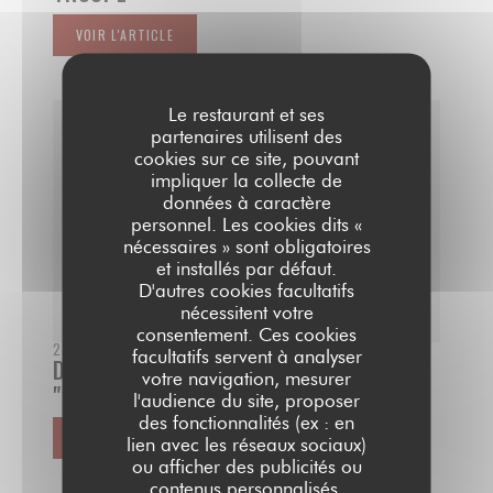
VOIR L'ARTICLE
((OUVRE UNE NOUVELLE FENÊTRE))
Le restaurant et ses
partenaires utilisent des
cookies sur ce site, pouvant
impliquer la collecte de
données à caractère
personnel. Les cookies dits «
nécessaires » sont obligatoires
et installés par défaut.
D'autres cookies facultatifs
nécessitent votre
consentement. Ces cookies
23/09/2021
facultatifs servent à analyser
DANSE, RYTHME ET CHANSON AU
votre navigation, mesurer
"CABARET SHOW"
l'audience du site, proposer
des fonctionnalités (ex : en
VOIR L'ARTICLE
lien avec les réseaux sociaux)
((OUVRE UNE NOUVELLE FENÊTRE))
ou afficher des publicités ou
contenus personnalisés.