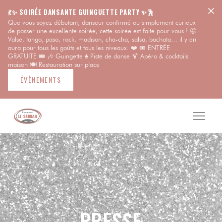
Personnalisation de vos choix en matière de cookies
💃✨ SOIRÉE DANSANTE GUINGUETTE PARTY ✨🕺
Que vous soyez débutant, danseur confirmé ou simplement curieux
de passer une excellente soirée, cette soirée est faite pour vous ! 🤩
Valse, tango, paso, rock, madison, cha-cha, salsa, bachata… il y en
aura pour tous les goûts et tous les niveaux. ❤️ 🎟️ ENTRÉE
GRATUITE 🎟 🎶 Guingette ♠️ Piste de danse 🍹 Apéro & cocktails
maison 🍽️ Restauration sur place
ÉVÈNEMENTS
PRESSE