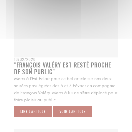
10/02/2020
"FRANÇOIS VALÉRY EST RESTÉ PROCHE
DE SON PUBLIC"
Merci à l'Est-Éclair pour ce bel article sur nos deux
soirées privilégiées des 6 et 7 Février en compagnie
de François Valéry. Merci à lui de s'être déplacé pour
faire plaisir au public.
LIRE L'ARTICLE
VOIR L'ARTICLE
((OUVRE UNE NOUVELLE FENÊTRE))
((OUVRE UNE NOUVELLE FENÊTRE))