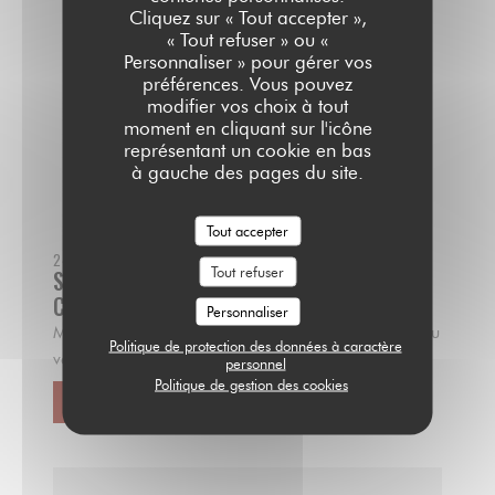
Cliquez sur « Tout accepter »,
« Tout refuser » ou «
Personnaliser » pour gérer vos
préférences. Vous pouvez
modifier vos choix à tout
moment en cliquant sur l'icône
représentant un cookie en bas
à gauche des pages du site.
Tout accepter
24/06/2021
Tout refuser
SOIRÉE CABARET AU SARRAIL AVEC
CORINNE KUZMA
Personnaliser
Merci à l'Est-Éclair pour ce bel article sur la soirée du
Politique de protection des données à caractère
vendredi 18 Juin 2021 avec notre Corinne Kuzma.
personnel
Politique de gestion des cookies
VOIR L'ARTICLE
((OUVRE UNE NOUVELLE FENÊTRE))