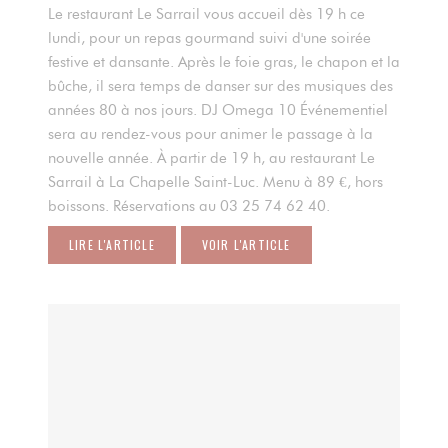
Le restaurant Le Sarrail vous accueil dès 19 h ce
lundi, pour un repas gourmand suivi d'une soirée
festive et dansante. Après le foie gras, le chapon et la
bûche, il sera temps de danser sur des musiques des
années 80 à nos jours. DJ Omega 10 Événementiel
sera au rendez-vous pour animer le passage à la
nouvelle année. À partir de 19 h, au restaurant Le
Sarrail à La Chapelle Saint-Luc. Menu à 89 €, hors
boissons. Réservations au 03 25 74 62 40.
LIRE L'ARTICLE
VOIR L'ARTICLE
((OUVRE UNE NOUVELLE FENÊTRE))
((OUVRE UNE NOUVELLE FENÊTRE))