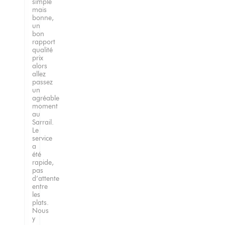
simple
mais
bonne,
un
bon
rapport
qualité
prix
alors
allez
passez
un
agréable
moment
au
Sarrail.
Le
service
a
été
rapide,
pas
d’attente
entre
les
plats.
Nous
y