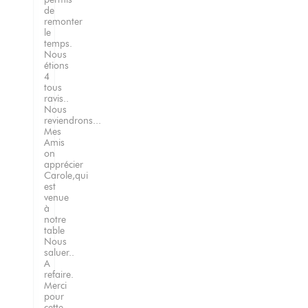
de
remonter
le
temps.
Nous
étions
4
tous
ravis..
Nous
reviendrons...
Mes
Amis
on
apprécier
Carole,qui
est
venue
à
notre
table
Nous
saluer..
A
refaire.
Merci
pour
cette