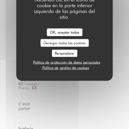
le
cookie en la parte inferior
programme
izquierda de las páginas del
pour
revenir
sitio.
!!
OK, aceptar todas
Fabien
Denegar todas las cookies
V
2026-
Personalizar
07-14
-
12:15 -
Política de protección de datos personales
Invitados
Política de gestión de cookies
4
Servicio
:
5
/5
Ambiente
:
5
/5
Menú
:
4
/5
Calidad /
Precio
:
5
/5
C’était
parfait
Frederic