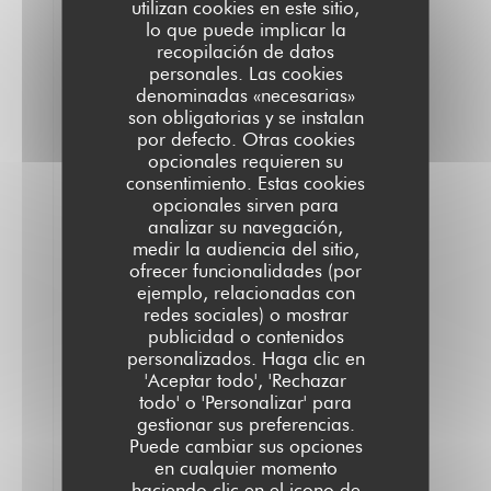
utilizan cookies en este sitio,
C
lo que puede implicar la
2026-
recopilación de datos
07-17
-
19:30 -
personales. Las cookies
Invitados
denominadas «necesarias»
3
Servicio
:
son obligatorias y se instalan
5
/5
Ambiente
por defecto. Otras cookies
:
5
/5
Menú
:
5
/5
Calidad /
opcionales requieren su
Precio
:
5
/5
consentimiento. Estas cookies
opcionales sirven para
analizar su navegación,
Ambiance
medir la audiencia del sitio,
cosy,
ofrecer funcionalidades (por
on
a
ejemplo, relacionadas con
très
redes sociales) o mostrar
bien
publicidad o contenidos
mangé,
personalizados. Haga clic en
le
service
'Aceptar todo', 'Rechazar
est
todo' o 'Personalizar' para
parfait
gestionar sus preferencias.
!
Puede cambiar sus opciones
On
a
en cualquier momento
pris
haciendo clic en el icono de