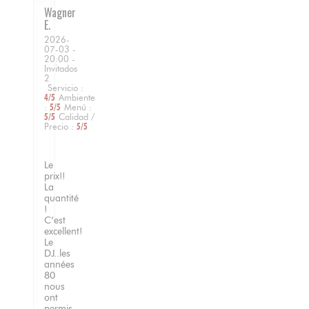
Wagner
E
2026-
07-03
-
20:00 -
Invitados
2
Servicio
:
4
/5
Ambiente
:
5
/5
Menú
:
5
/5
Calidad /
Precio
:
5
/5
Le
prix!!
La
quantité
!
C’est
excellent!
Le
DJ..les
années
80
nous
ont
permis