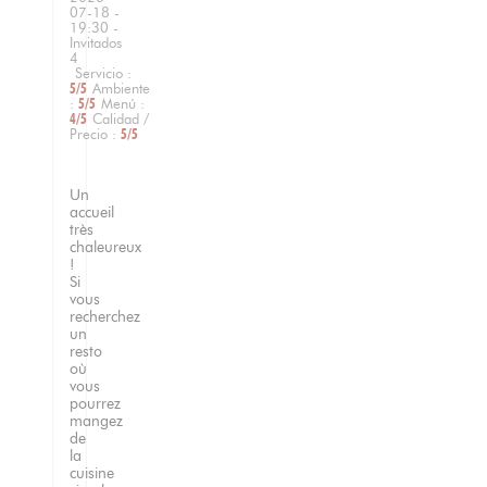
07-18
-
19:30 -
Invitados
4
Servicio
:
5
/5
Ambiente
:
5
/5
Menú
:
4
/5
Calidad /
Precio
:
5
/5
Un
accueil
très
chaleureux
!
Si
vous
recherchez
un
resto
où
vous
pourrez
mangez
de
la
cuisine