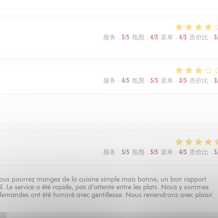
服务
:
5
/5
氛围
:
4
/5
菜单
:
4
/5
质价比
:
5
服务
:
4
/5
氛围
:
5
/5
菜单
:
3
/5
质价比
:
3
服务
:
5
/5
氛围
:
5
/5
菜单
:
4
/5
质价比
:
5
 vous pourrez mangez de la cuisine simple mais bonne, un bon rapport
l. Le service a été rapide, pas d’attente entre les plats. Nous y sommes
demandes ont été honoré avec gentillesse. Nous reviendrons avec plaisir.