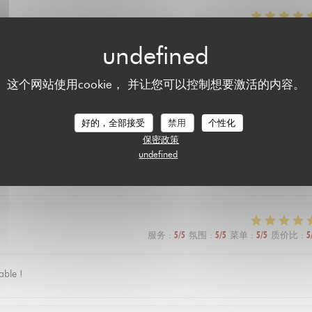
服务
:
5
/5
氛围
:
5
/5
菜单
:
5
/5
质价比
:
5
! On a pris le programme pour revenir !!
这个网站使用cookie， 并让您可以控制想要激活的内容。
好的，全部接受
禁用
个性化
服务
:
5
/5
氛围
:
5
/5
菜单
:
4
/5
质价比
:
5
保密政策
undefined
服务
:
5
/5
氛围
:
5
/5
菜单
:
5
/5
质价比
:
5
able !