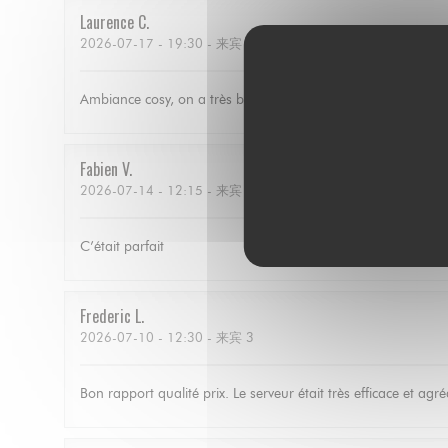
Laurence
C
2026-07-17
- 19:30 - 来宾 3
Ambiance cosy, on a très bien mangé, le service est parfait 
Fabien
V
2026-07-14
- 12:15 - 来宾 4
C’était parfait
Frederic
L
2026-07-10
- 12:30 - 来宾 3
Bon rapport qualité prix. Le serveur était très efficace et agré