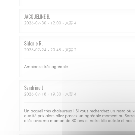
JACQUELINE
B
2026-07-30
- 12:00 - 来宾 4
Sidonie
R
2026-07-24
- 20:45 - 来宾 2
Ambiance très agréable.
Sandrine
J
2026-07-18
- 19:30 - 来宾 4
Un accueil très chaleureux ! Si vous recherchez un resto où
qualité prix alors allez passez un agréable moment au Sarrai
allés avec ma maman de 80 ans et notre fille autiste et nos 