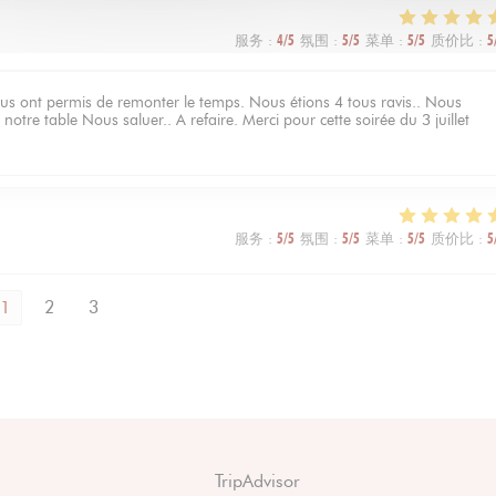
服务
:
4
/5
氛围
:
5
/5
菜单
:
5
/5
质价比
:
5
 nous ont permis de remonter le temps. Nous étions 4 tous ravis.. Nous
otre table Nous saluer.. A refaire. Merci pour cette soirée du 3 juillet
服务
:
5
/5
氛围
:
5
/5
菜单
:
5
/5
质价比
:
5
1
2
3