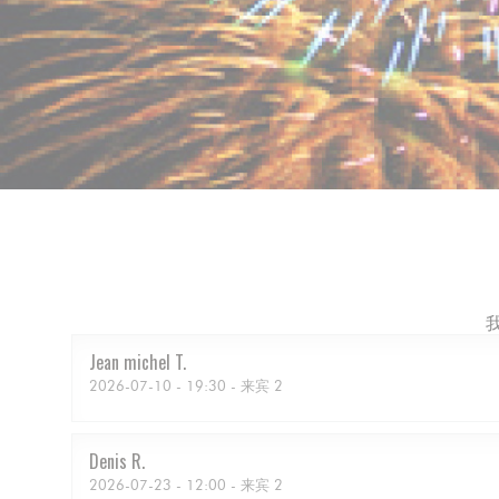
Jean michel
T
2026-07-10
- 19:30 - 来宾 2
Denis
R
2026-07-23
- 12:00 - 来宾 2