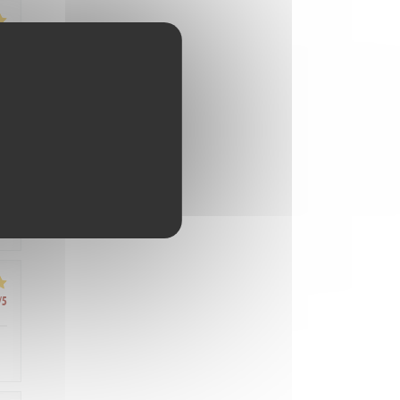
/5
/5
/5