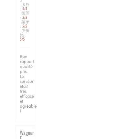
3
服务
:
5
/5
氛围
:
5
/5
菜单
:
5
/5
质价
比
:
5
/5
Bon
rapport
qualité
prix.
Le
serveur
était
très
efficace
et
agréable
!
Wagner
E