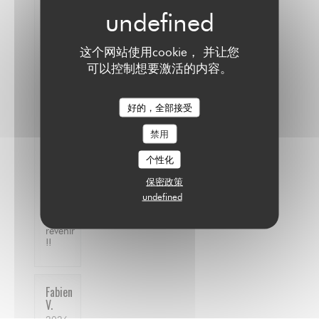
质价
比
:
5
/5
这个网站使用cookie， 并让您
Ambiance
可以控制想要激活的内容。
cosy,
on a
très
bien
好的，全部接受
mangé,
le
禁用
service
est
个性化
parfait
! On
保密政策
a pris
undefined
le
programme
pour
revenir
!!
Fabien
V