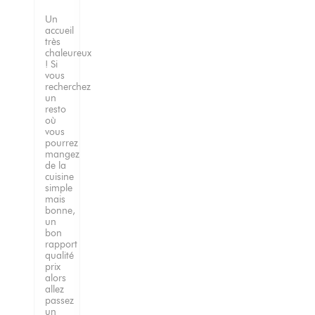
Un
accueil
très
chaleureux
! Si
vous
recherchez
un
resto
où
vous
pourrez
mangez
de la
cuisine
simple
mais
bonne,
un
bon
rapport
qualité
prix
alors
allez
passez
un