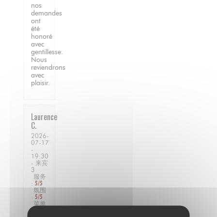
nos
demandes
ont
été
honoré
avec
gentillesse.
Nous
reviendrons
avec
plaisir.
Laurence
C
2026-
07-17
-
19:30
- 来宾
3
服务
:
5
/5
氛围
:
5
/5
菜单
:
5
/5