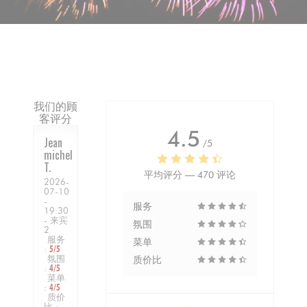
我们的顾
客评分
4.5
Jean
/5
michel
T
平均评分 —
470 评论
2026-
07-10
-
服务
19:30
- 来宾
氛围
2
服务
菜单
:
5
/5
氛围
质价比
:
4
/5
菜单
:
4
/5
质价
比
: