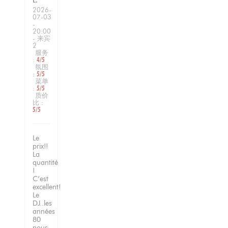
2026-
07-03
-
20:00
- 来宾
2
服务
:
4
/5
氛围
:
5
/5
菜单
:
5
/5
质价
比
:
5
/5
Le
prix!!
La
quantité
!
C’est
excellent!
Le
DJ..les
années
80
nous