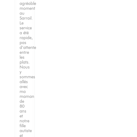
agréable
moment
au
Sarrail.
Le
service
a été
rapide,
pas
d’attente
entre
les
plats.
Nous
y
sommes
allés
avec
ma
maman
de
80
ans
et
notre
fille
autiste
et