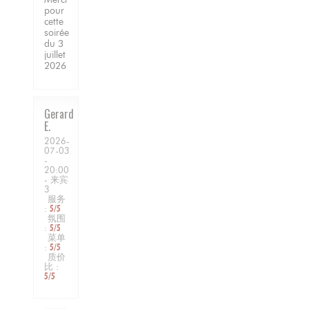
pour
cette
soirée
du 3
juillet
2026
Gerard
E
2026-
07-03
-
20:00
- 来宾
3
服务
:
5
/5
氛围
:
5
/5
菜单
:
5
/5
质价
比
:
5
/5