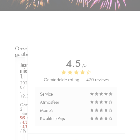
Onze
gastbeoordelingen
4.5
Jean
/5
michel
T
Gemiddelde rating —
470 reviews
2026-
07-10
-
Service
19:30
-
Atmosfeer
Gasten
2
Menu's
Service
:
5
/5
Atmosfeer
Kwaliteit/Prijs
:
4
/5
Keuken
:
4
/5
Kwaliteit
/ Prijs
:
5
/5