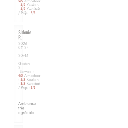
5
/5
Atmosfeer
:
4
/5
Keuken
:
4
/5
Kwaliteit
/ Prijs
:
5
/5
Sidonie
R
2026-
07-24
-
20:45
-
Gasten
2
Service
:
4
/5
Atmosfeer
:
5
/5
Keuken
:
3
/5
Kwaliteit
/ Prijs
:
3
/5
Ambiance
très
agréable.