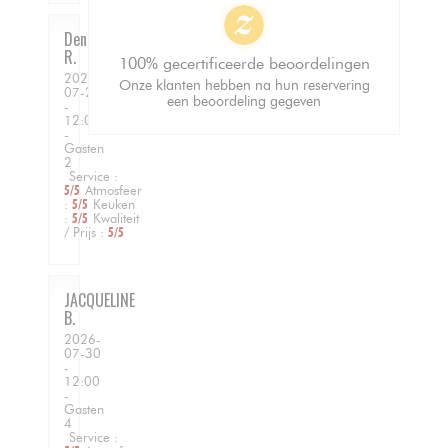
Denis
R
100% gecertificeerde beoordelingen
2026-
Onze klanten hebben na hun reservering
07-23
een beoordeling gegeven
-
12:00
-
Gasten
2
Service
:
5
/5
Atmosfeer
:
5
/5
Keuken
:
5
/5
Kwaliteit
/ Prijs
:
5
/5
JACQUELINE
B
2026-
07-30
-
12:00
-
Gasten
4
Service
: