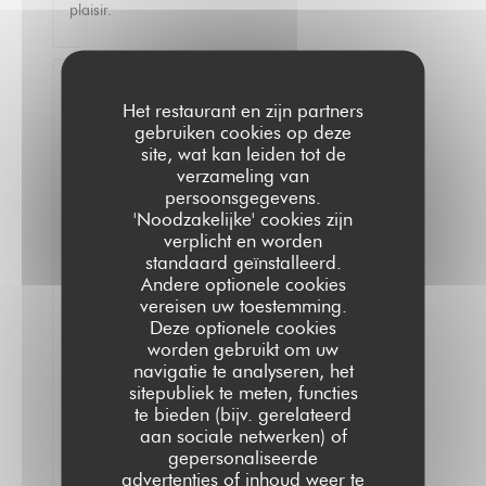
plaisir.
Laurence
C
Het restaurant en zijn partners
2026-
gebruiken cookies op deze
07-17
site, wat kan leiden tot de
-
verzameling van
19:30
-
persoonsgegevens.
Gasten
'Noodzakelijke' cookies zijn
3
Service
:
verplicht en worden
5
/5
Atmosfeer
standaard geïnstalleerd.
:
5
/5
Keuken
:
5
/5
Kwaliteit
Andere optionele cookies
/ Prijs
:
5
/5
vereisen uw toestemming.
Deze optionele cookies
worden gebruikt om uw
Ambiance
navigatie te analyseren, het
cosy,
sitepubliek te meten, functies
on
a
te bieden (bijv. gerelateerd
très
aan sociale netwerken) of
bien
gepersonaliseerde
mangé,
advertenties of inhoud weer te
le