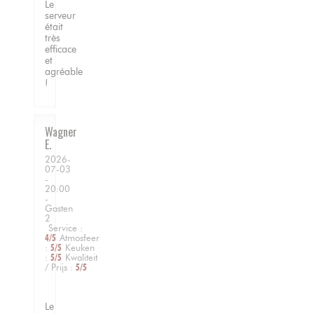
Le
serveur
était
très
efficace
et
agréable
!
Wagner
E
2026-
07-03
-
20:00
-
Gasten
2
Service
:
4
/5
Atmosfeer
:
5
/5
Keuken
:
5
/5
Kwaliteit
/ Prijs
:
5
/5
Le