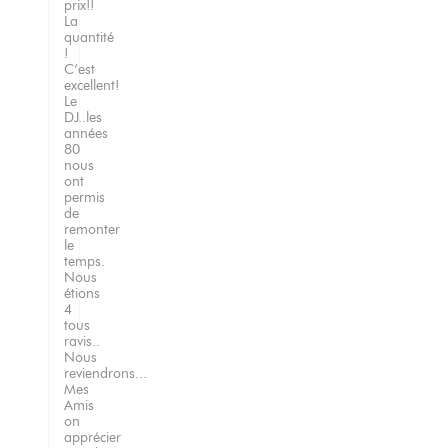
prix!!
La
quantité
!
C’est
excellent!
Le
DJ..les
années
80
nous
ont
permis
de
remonter
le
temps.
Nous
étions
4
tous
ravis..
Nous
reviendrons...
Mes
Amis
on
apprécier