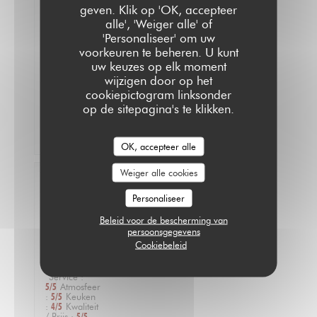
service
geven. Klik op 'OK, accepteer
est
alle', 'Weiger alle' of
parfait
'Personaliseer' om uw
!
voorkeuren te beheren. U kunt
On
a
uw keuzes op elk moment
pris
wijzigen door op het
le
cookiepictogram linksonder
programme
op de sitepagina's te klikken.
pour
revenir
!!
OK, accepteer alle
Weiger alle cookies
Fabien
V
Personaliseer
2026-
07-14
Beleid voor de bescherming van
-
persoonsgegevens
12:15
Cookiebeleid
-
Gasten
4
Service
:
5
/5
Atmosfeer
:
5
/5
Keuken
:
4
/5
Kwaliteit
/ Prijs
:
5
/5