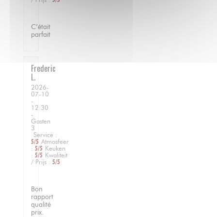
C’était
parfait
Frederic
L
2026-
07-10
-
12:30
-
Gasten
3
Service
:
5
/5
Atmosfeer
:
5
/5
Keuken
:
5
/5
Kwaliteit
/ Prijs
:
5
/5
Bon
rapport
qualité
prix.