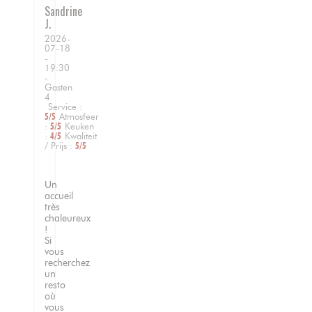
Sandrine
J
2026-
07-18
-
19:30
-
Gasten
4
Service
:
5
/5
Atmosfeer
:
5
/5
Keuken
:
4
/5
Kwaliteit
/ Prijs
:
5
/5
Un
accueil
très
chaleureux
!
Si
vous
recherchez
un
resto
où
vous