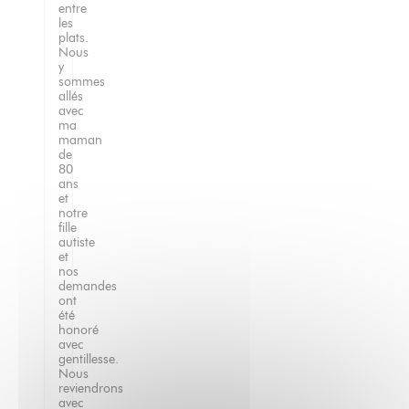
entre
les
plats.
Nous
y
sommes
allés
avec
ma
maman
de
80
ans
et
notre
fille
autiste
et
nos
demandes
ont
été
honoré
avec
gentillesse.
Nous
reviendrons
avec