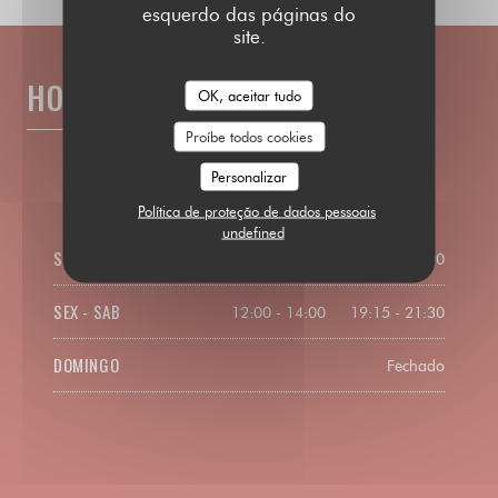
esquerdo das páginas do
site.
HORÁRIO DE ABERTURA
OK, aceitar tudo
Proíbe todos cookies
Personalizar
Política de proteção de dados pessoais
undefined
SEG
-
QUI
12:00 - 14:00
SEX
-
SAB
12:00 - 14:00
19:15 - 21:30
•
DOMINGO
Fechado