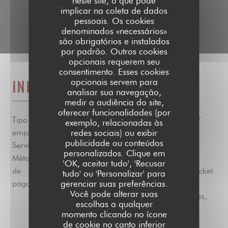
neste site, o que pode
implicar na coleta de dados
pessoais. Os cookies
denominados «necessários»
são obrigatórios e instalados
por padrão. Outros cookies
opcionais requerem seu
consentimento. Esses cookies
INFORMAÇÕES GERAIS
opcionais servem para
analisar sua navegação,
medir a audiência do site,
oferecer funcionalidades (por
Tipo de
Bistrot / Cuisine Française / Terrasse /
exemplo, relacionadas às
redes sociais) ou exibir
empresa
Salon privé
publicidade ou conteúdos
Serviços
Esplanada
personalizados. Clique em
Métodos
Cheques de férias digitais, Ordem de
'OK, aceitar tudo', 'Recusar
de
compra, Apple Pay, American Express, Ticket
tudo' ou 'Personalizar' para
gerenciar suas preferências.
pagamento
Restaurante, Pagamento sem contato,
Você pode alterar suas
Transferência bancária, Cheques de férias,
escolhas a qualquer
Cheques, Dinheiro, Cartão Azul
momento clicando no ícone
de cookie no canto inferior