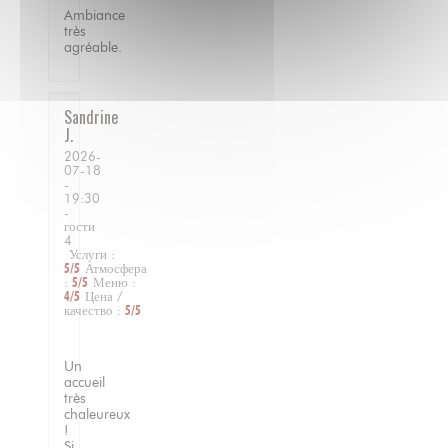
Ambiance
très
agréable.
Sandrine
J
2026-
07-18
-
19:30
-
гости
4
Услуги
:
5
/5
Атмосфера
:
5
/5
Меню
:
4
/5
Цена /
качество
:
5
/5
Un
accueil
très
chaleureux
!
Si