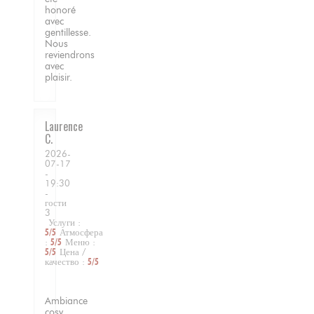
honoré
avec
gentillesse.
Nous
reviendrons
avec
plaisir.
Laurence
C
2026-
07-17
-
19:30
-
гости
3
Услуги
:
5
/5
Атмосфера
:
5
/5
Меню
:
5
/5
Цена /
качество
:
5
/5
Ambiance
cosy,