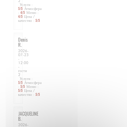
2
Услуги
:
5
/5
Атмосфера
:
4
/5
Меню
:
4
/5
Цена /
качество
:
5
/5
Denis
R
2026-
07-23
-
12:00
-
гости
2
Услуги
:
5
/5
Атмосфера
:
5
/5
Меню
:
5
/5
Цена /
качество
:
5
/5
JACQUELINE
B
2026-