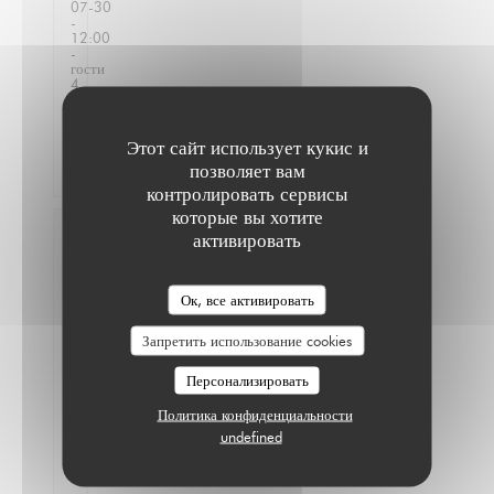
07-30
-
12:00
-
гости
4
Услуги
:
5
/5
Атмосфера
:
4
/5
Меню
:
Этот сайт использует кукис и
4
/5
Цена /
качество
:
5
/5
позволяет вам
контролировать сервисы
которые вы хотите
Sidonie
активировать
R
2026-
07-24
Ок, все активировать
-
20:45
Запретить использование cookies
-
гости
2
Персонализировать
Услуги
:
4
/5
Атмосфера
Политика конфиденциальности
:
5
/5
Меню
:
3
/5
Цена /
undefined
качество
:
3
/5