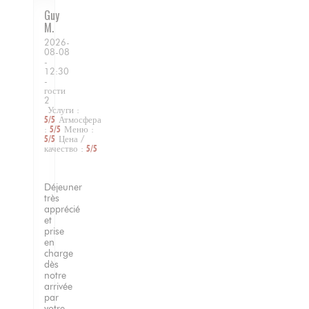
Guy
M
2026-
08-08
-
12:30
-
гости
2
Услуги
:
5
/5
Атмосфера
:
5
/5
Меню
:
5
/5
Цена /
качество
:
5
/5
Déjeuner
très
apprécié
et
prise
en
charge
dès
notre
arrivée
par
votre