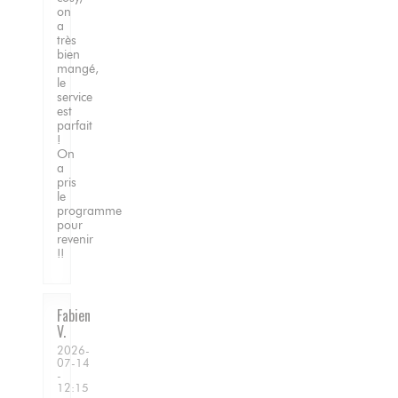
on
a
très
bien
mangé,
le
service
est
parfait
!
On
a
pris
le
programme
pour
revenir
!!
Fabien
V
2026-
07-14
-
12:15