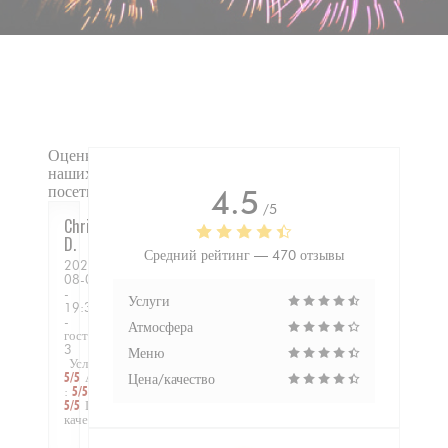
Оценки
наших
посетителей
4.5
/5
Christophe
D
Средний рейтинг —
470 отзывы
2026-
08-08
-
Услуги
19:30
-
Атмосфера
гости
3
Меню
Услуги
:
5
/5
Атмосфера
Цена/качество
:
5
/5
Меню
:
5
/5
Цена /
качество
:
5
/5