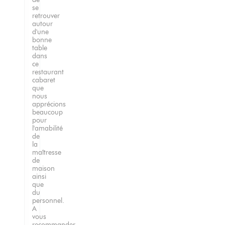
se
retrouver
autour
d'une
bonne
table
dans
ce
restaurant
cabaret
que
nous
apprécions
beaucoup
pour
l'amabilité
de
la
maîtresse
de
maison
ainsi
que
du
personnel.
A
vous
recommander