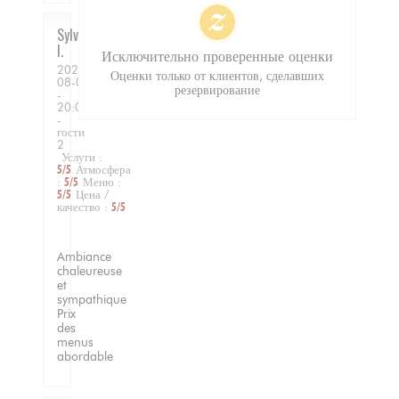
Sylvie
I
Исключительно проверенные оценки
2026-
Оценки только от клиентов, сделавших
08-08
резервирование
-
20:00
-
гости
2
Услуги
:
5
/5
Атмосфера
:
5
/5
Меню
:
5
/5
Цена /
качество
:
5
/5
Ambiance
chaleureuse
et
sympathique
Prix
des
menus
abordable