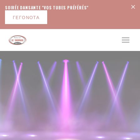
Πίνακας διαχείρισης "Μπισκότων" (Cookies)
SOIRÉE DANSANTE "VOS TUBES PRÉFÉRÉS"
ΓΕΓΟΝΌΤΑ