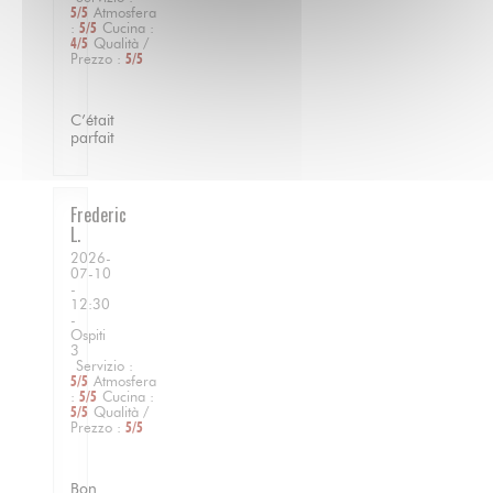
5
/5
Atmosfera
:
5
/5
Cucina
:
4
/5
Qualità /
Prezzo
:
5
/5
C’était
parfait
Frederic
L
2026-
07-10
-
12:30
-
Ospiti
3
Servizio
:
5
/5
Atmosfera
:
5
/5
Cucina
:
5
/5
Qualità /
Prezzo
:
5
/5
Bon