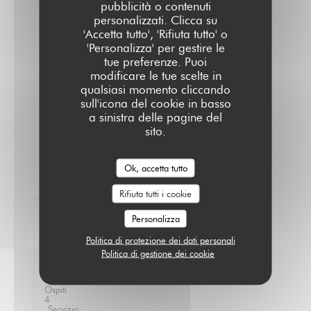
pubblicità o contenuti
bien
personalizzati. Clicca su
mangé,
le
'Accetta tutto', 'Rifiuta tutto' o
service
'Personalizza' per gestire le
est
tue preferenze. Puoi
parfait
modificare le tue scelte in
!
On
qualsiasi momento cliccando
a
sull'icona del cookie in basso
pris
a sinistra delle pagine del
le
sito.
programme
pour
revenir
!!
Ok, accetta tutto
Rifiuta tutti i cookie
Fabien
Personalizza
V
Politica di protezione dei dati personali
2026-
07-14
Politica di gestione dei cookie
-
12:15
-
Ospiti
4
Servizio
: