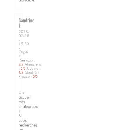
agréable.
Sandrine
J
2026-
07-18
-
19:30
-
Ospiti
4
Servizio
:
5
/5
Atmosfera
:
5
/5
Cucina
:
4
/5
Qualità /
Prezzo
:
5
/5
Un
accueil
très
chaleureux
!
Si
vous
recherchez
un