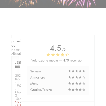
I
pareri
dei
4.5
nostri
/5
clienti
Valutazione media —
470 recensioni
Jean
michel
T
Servizio
2026-
Atmosfera
07-10
-
Menu
19:30
-
Qualità/Prezzo
Ospiti
2
Servizio
:
5
/5
Atmosfera
:
4
/5
Cucina
: