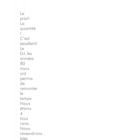
Le
prix!!
La
quantité
!
C’est
excellent!
Le
DJ..les
années
80
nous
ont
permis
de
remonter
le
temps.
Nous
étions
4
tous
ravis..
Nous
reviendrons...
Mes