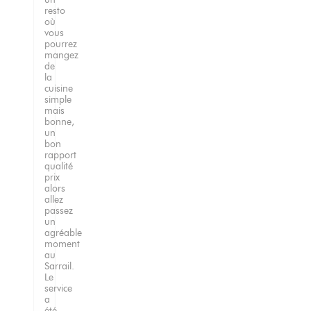
resto
où
vous
pourrez
mangez
de
la
cuisine
simple
mais
bonne,
un
bon
rapport
qualité
prix
alors
allez
passez
un
agréable
moment
au
Sarrail.
Le
service
a
été