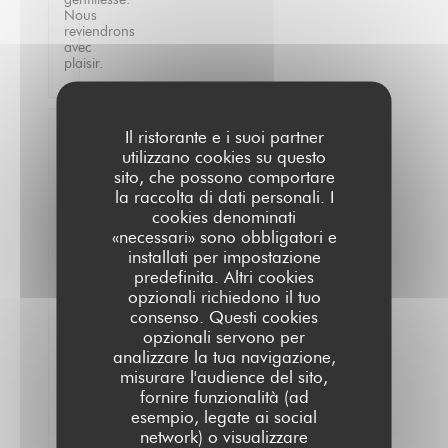
Nous
reviendrons
avec
plaisir.
Laurence
Il ristorante e i suoi partner
C
utilizzano cookies su questo
2026-
sito, che possono comportare
07-17
la raccolta di dati personali. I
-
19:30
cookies denominati
-
«necessari» sono obbligatori e
Ospiti
installati per impostazione
3
Servizio
:
predefinita. Altri cookies
5
/5
Atmosfera
opzionali richiedono il tuo
:
5
/5
Cucina
:
5
/5
Qualità /
consenso. Questi cookies
Prezzo
:
5
/5
opzionali servono per
analizzare la tua navigazione,
misurare l'audience del sito,
Ambiance
fornire funzionalità (ad
cosy,
on
esempio, legate ai social
a
network) o visualizzare
très