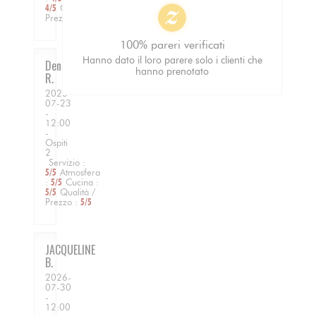
4
/5
Qualità /
Prezzo
:
5
/5
100% pareri verificati
Hanno dato il loro parere solo i clienti che
Denis
hanno prenotato
R
2026-
07-23
-
12:00
-
Ospiti
2
Servizio
:
5
/5
Atmosfera
:
5
/5
Cucina
:
5
/5
Qualità /
Prezzo
:
5
/5
JACQUELINE
B
2026-
07-30
-
12:00