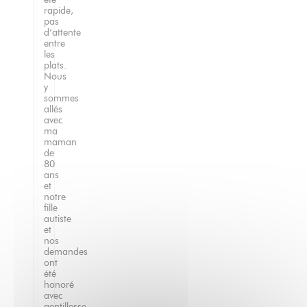
rapide,
pas
d’attente
entre
les
plats.
Nous
y
sommes
allés
avec
ma
maman
de
80
ans
et
notre
fille
autiste
et
nos
demandes
ont
été
honoré
avec
gentillesse.